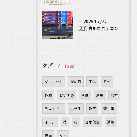
2026/07/22
🇯🇵 春川国際テコンドー大会（Chuncheon Korea...
タグ
Tags
ダイエット
光の森
子供
八代
体験
おすすめ
阿蘇
道場
熊本
テコンドー
小学生
教室
習い事
ルール
帯
技
日本代表
道着
筋肉
女性