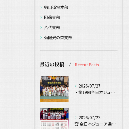
樋口道場本部
阿蘇支部
八代支部
菊陽光の森支部
最近の投稿
Recent Posts
2026/07/27
▪️第19回全日本ジュニアテコンドー選手権 試合結果▪️
2026/07/23
🏆 全日本ジュニア選手権大会 出場！ 🥋