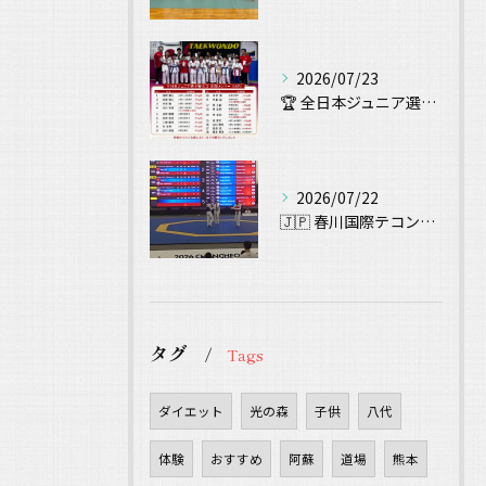
2026/07/23
🏆 全日本ジュニア選手権大会 出場！ 🥋
2026/07/22
🇯🇵 春川国際テコンドー大会（Chuncheon Korea...
タグ
Tags
ダイエット
光の森
子供
八代
体験
おすすめ
阿蘇
道場
熊本