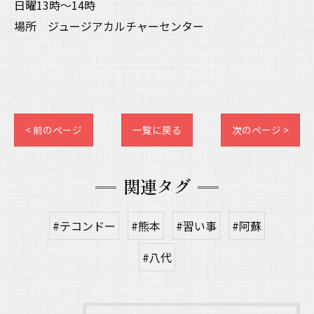
日曜13時〜14時
場所 ジュージアカルチャーセンター
< 前のページ
一覧に戻る
次のページ >
関連タグ
#テコンドー
#熊本
#習い事
#阿蘇
#八代