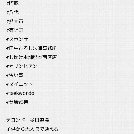
#阿蘇
#八代
#熊本市
#菊陽町
#スポンサー
#田中ひろし法律事務所
#お助け本舗熊本南区店
#オリンピアン
#習い事
#ダイエット
#taekwondo
#健康維持
テコンドー樋口道場
子供から大人まで通える