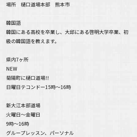
場所 樋口道場本部 熊本市
韓国語
韓国にある高校を卒業し、大邱にある啓明大学卒業、初
級の韓国語を教えます。
県内7ヶ所
NEW
菊陽町に樋口道場!!
日曜日テコンドー15時〜16時
新大江本部道場
火曜日〜金曜日
9時〜16時
グループレッスン、パーソナル