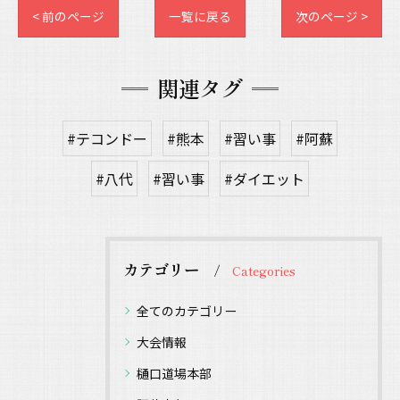
< 前のページ
一覧に戻る
次のページ >
関連タグ
#テコンドー
#熊本
#習い事
#阿蘇
#八代
#習い事
#ダイエット
カテゴリー
Categories
全てのカテゴリー
大会情報
樋口道場本部