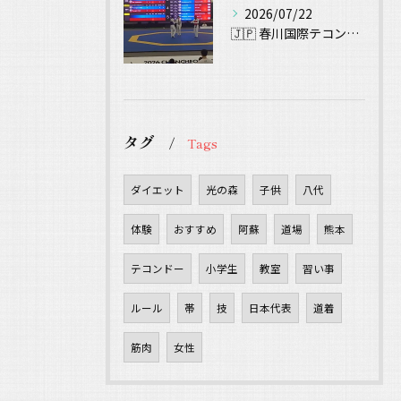
2026/07/22
🇯🇵 春川国際テコンドー大会（Chuncheon Korea...
タグ
Tags
ダイエット
光の森
子供
八代
体験
おすすめ
阿蘇
道場
熊本
テコンドー
小学生
教室
習い事
ルール
帯
技
日本代表
道着
筋肉
女性