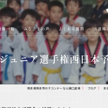
道場一覧
みなさまの声
よくある質問
当道場
樋口道場本部
大人
ジュニア選手権西日本予選
阿蘇支部
子供
八代支部
ダイエッ
菊陽光の森支部
礼儀
熊本県熊本市のテコンドーなら樋口道場
ブログ
本
オリンピ