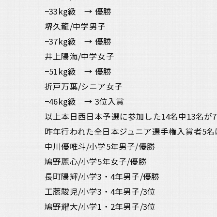
−33kg級 → 優勝
堺久龍/中学男子
−37kg級 → 優勝
井上陽海/中学女子
−51kg級 → 優勝
折戸万葉/シニア女子
−46kg級 → 3位入賞
以上本日西日本予選に参加した14名中13名が
昨年行われた全日本ジュニア選手権入賞者5名
中川優唯斗/小学5年男子/優勝
鳩野麗心/小学5年女子/優勝
長町陽輝/小学3・4年男子/優勝
工藤駿児/小学3・4年男子/3位
鳩野耀大/小学1・2年男子/3位