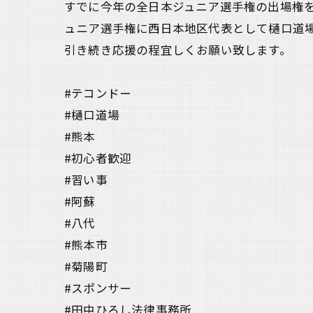
すでに今年の全日本ジュニア選手権の出場権を持
ュニア選手権に西日本地区代表として樋口道
引き続き応援の程宜しくお願い致します。
#テコンドー
#樋口道場
#熊本
#初心者歓迎
#習い事
#阿蘇
#八代
#熊本市
#菊陽町
#スポンサー
#田中ひろし法律事務所