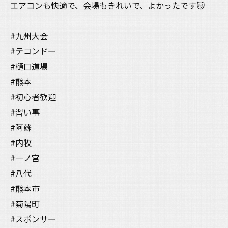
エアコンも快適で、会場もきれいで、よかったです😽
#九州大会
#テコンドー
#樋口道場
#熊本
#初心者歓迎
#習い事
#阿蘇
#内牧
#一ノ宮
#八代
#熊本市
#菊陽町
#スポンサー