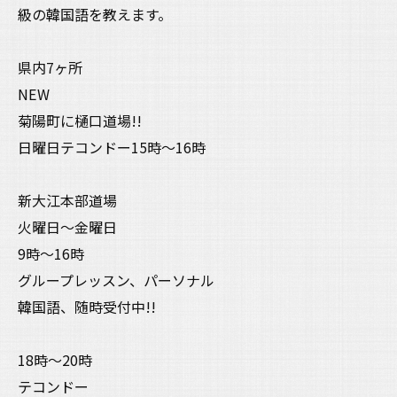
級の韓国語を教えます。
県内7ヶ所
NEW
菊陽町に樋口道場!!
日曜日テコンドー15時〜16時
新大江本部道場
火曜日〜金曜日
9時〜16時
グループレッスン、パーソナル
韓国語、随時受付中!!
18時〜20時
テコンドー