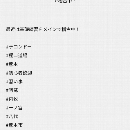
最近は基礎練習をメインで稽古中！
#テコンドー
#樋口道場
#熊本
#初心者歓迎
#習い事
#阿蘇
#内牧
#一ノ宮
#八代
#熊本市