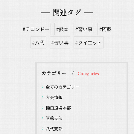
関連タグ
#テコンドー
#熊本
#習い事
#阿蘇
#八代
#習い事
#ダイエット
カテゴリー
Categories
全てのカテゴリー
大会情報
樋口道場本部
阿蘇支部
八代支部