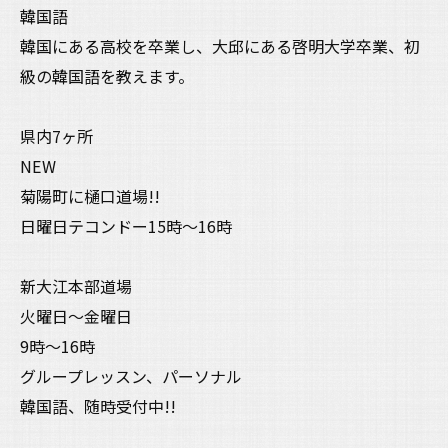
韓国語
韓国にある高校を卒業し、大邱にある啓明大学卒業、初
級の韓国語を教えます。
県内7ヶ所
NEW
菊陽町に樋口道場!!
日曜日テコンドー15時〜16時
新大江本部道場
火曜日〜金曜日
9時〜16時
グループレッスン、パーソナル
韓国語、随時受付中!!