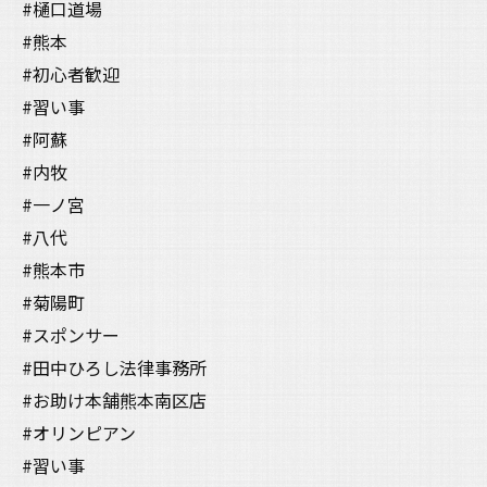
#樋口道場
#熊本
#初心者歓迎
#習い事
#阿蘇
#内牧
#一ノ宮
#八代
#熊本市
#菊陽町
#スポンサー
#田中ひろし法律事務所
#お助け本舗熊本南区店
#オリンピアン
#習い事