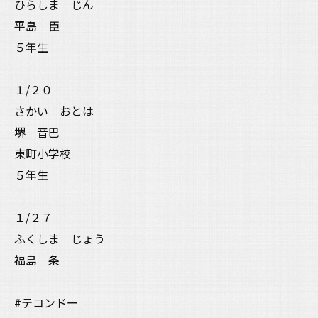
ひらしま じん
平島 臣
５年生
１/２０
さかい おとは
堺 音巴
東町小学校
５年生
１/２７
ふくしま じょう
福島 条
#テコンドー