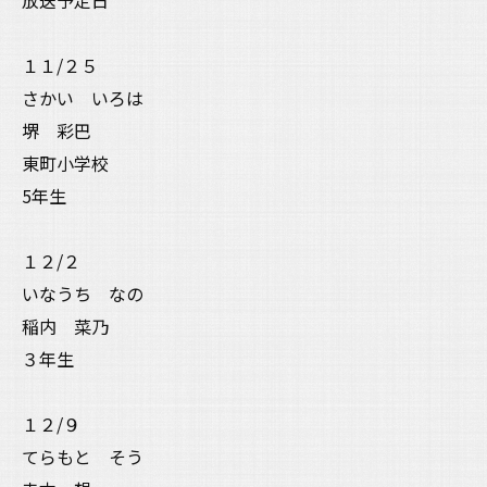
１１/２５
さかい いろは
堺 彩巴
東町小学校
5年生
１２/２
いなうち なの
稲内 菜乃
３年生
１２/９
てらもと そう