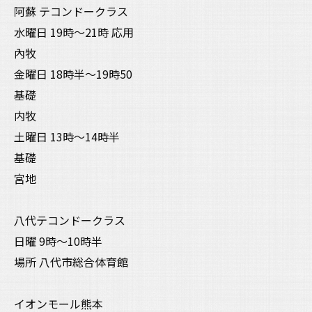
阿蘇 テコンドークラス
水曜日 19時〜21時 応用
內牧
金曜日 18時半〜19時50
基礎
内牧
土曜日 13時〜14時半
基礎
宮地
八代テコンドークラス
日曜 9時〜10時半
場所 八代市総合体育館
イオンモール熊本