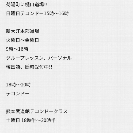
菊陽町に樋口道場!!
日曜日テコンドー15時〜16時
新大江本部道場
火曜日〜金曜日
9時〜16時
グループレッスン、パーソナル
韓国語、随時受付中!!
18時〜20時
テコンドー
熊本武道館テコンドークラス
土曜日 18時半〜20時半