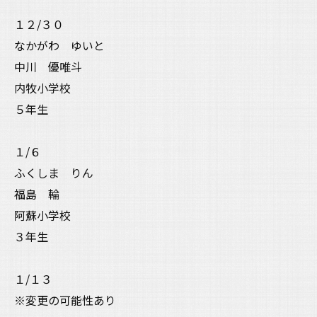
１２/３０
なかがわ ゆいと
中川 優唯斗
内牧小学校
５年生
１/６
ふくしま りん
福島 輪
阿蘇小学校
３年生
１/１３
※変更の可能性あり