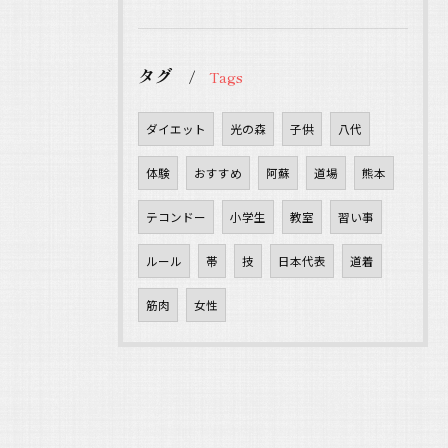
タグ
Tags
ダイエット
光の森
子供
八代
体験
おすすめ
阿蘇
道場
熊本
テコンドー
小学生
教室
習い事
ルール
帯
技
日本代表
道着
筋肉
女性