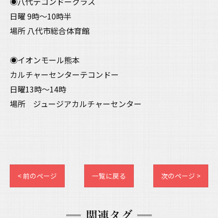
◉八代テコンドークラス
日曜 9時〜10時半
場所 八代市総合体育館
◉イオンモール熊本
カルチャーセンターテコンドー
日曜13時〜14時
場所 ジュージアカルチャーセンター
< 前のページ
一覧に戻る
次のページ >
関連タグ