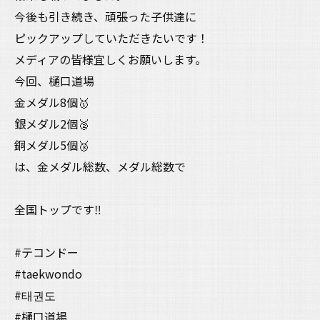
今後も引き続き、頑張った子供達に
ピックアップしていただきたいです！
メディアの皆様宜しくお願いします。
今回、樋口道場
金メダル8個🥇
銀メダル2個🥈
銅メダル5個🥉
は、金メダル総数、メダル総数で
全国トップです‼️
#テコンドー
#taekwondo
#태권도
#樋口道場