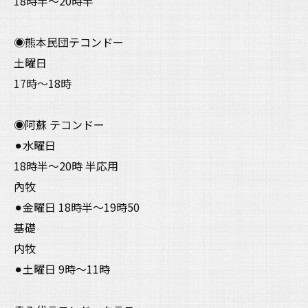
18時半〜20時半
◉熊本民団テコンドー
土曜日
17時〜18時
◉阿蘇 テコンドー
⚫︎水曜日
18時半〜20時 半応用
內牧
⚫︎金曜日 18時半〜19時50
基礎
内牧
⚫︎土曜日 9時〜11時