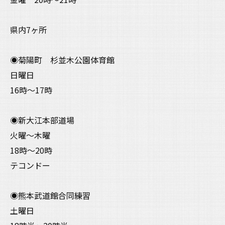
県内7ヶ所
◉菊陽町 杉並木公園体育館
日曜日
16時〜17時
◉新大江本部道場
火曜〜木曜
18時〜20時
テコンドー
◉熊本武道館合同練習
土曜日