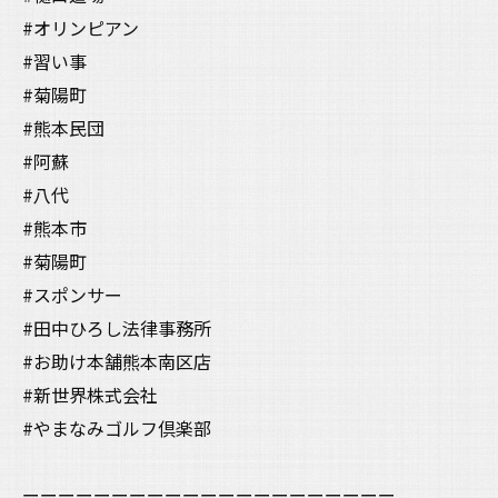
#オリンピアン
#習い事
#菊陽町
#熊本民団
#阿蘇
#八代
#熊本市
#菊陽町
#スポンサー
#田中ひろし法律事務所
#お助け本舗熊本南区店
#新世界株式会社
#やまなみゴルフ倶楽部
ーーーーーーーーーーーーーーーーーーーーー