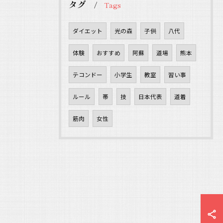
タグ
Tags
ダイエット
光の森
子供
八代
体験
おすすめ
阿蘇
道場
熊本
テコンドー
小学生
教室
習い事
ルール
帯
技
日本代表
道着
筋肉
女性