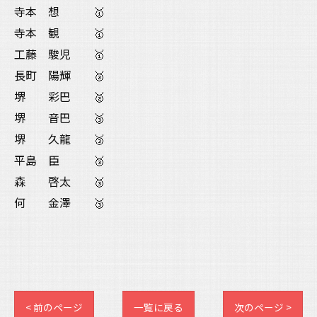
寺本 想 🥇
寺本 観 🥇
工藤 駿児 🥇
長町 陽輝 🥈
堺 彩巴 🥈
堺 音巴 🥉
堺 久龍 🥉
平島 臣 🥉
森 啓太 🥉
何 金澤 🥉
< 前のページ
一覧に戻る
次のページ >