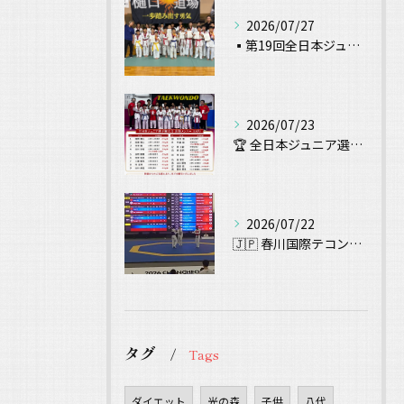
2026/07/27
▪️第19回全日本ジュニアテコンドー選手権 試合結果▪️
2026/07/23
🏆 全日本ジュニア選手権大会 出場！ 🥋
2026/07/22
🇯🇵 春川国際テコンドー大会（Chuncheon Korea...
タグ
Tags
ダイエット
光の森
子供
八代