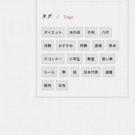
タグ
Tags
ダイエット
光の森
子供
八代
体験
おすすめ
阿蘇
道場
熊本
テコンドー
小学生
教室
習い事
ルール
帯
技
日本代表
道着
筋肉
女性