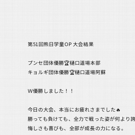
第51回熊日学童OP 大会結果
プンセ団体優勝🏆樋口道場本部
キョルギ団体優勝🏆樋口道場阿蘇
Ｗ優勝しました！！
今日の大会、本当にお疲れさまでした🔥
勝っても負けても、全力で戦った姿が何より
悔しさも喜びも、全部が成長の力になる。