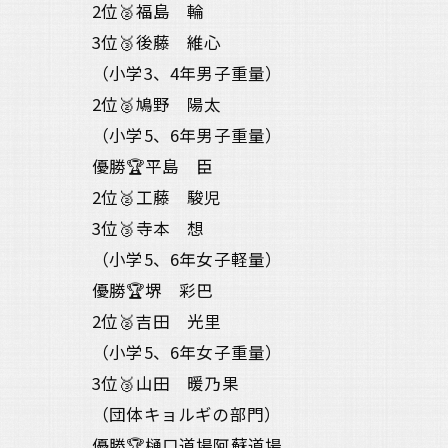
2位🥈福島 輪
3位🥉後藤 維心
（小学3、4年男子重量）
2位🥈鳩野 陽太
（小学5、6年男子重量）
優勝🏆平島 臣
2位🥈工藤 駿児
3位🥉寺本 想
（小学5、6年女子軽量）
優勝🏆堺 彩巴
2位🥈吉田 光里
（小学5、6年女子重量）
3位🥉山田 暖乃果
（団体キョルギの部門）
優勝🏆樋口道場阿蘇道場