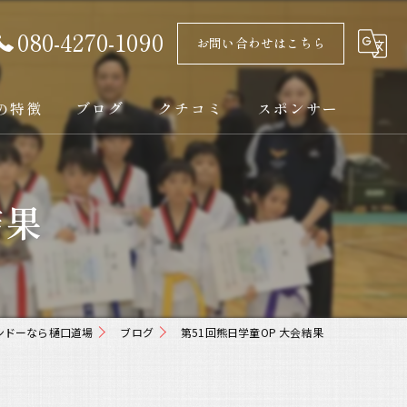
080-4270-1090
お問い合わせはこちら
の特徴
ブログ
クチコミ
スポンサー
結果
ト
ンドーなら樋口道場
ブログ
第51回熊日学童OP 大会結果
ック