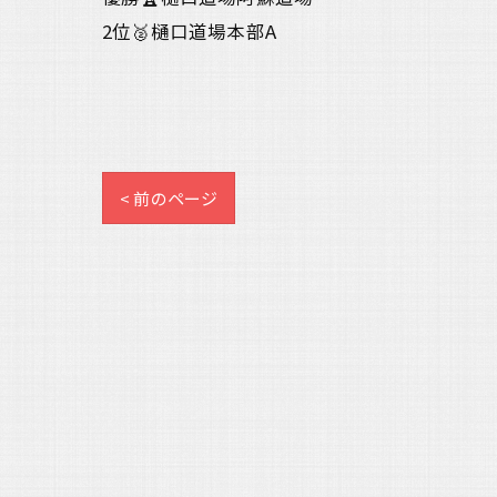
2位🥈樋口道場本部A
< 前のページ