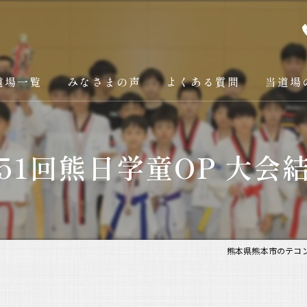
道場一覧
みなさまの声
よくある質問
当道場
樋口道場本部
大人
51回熊日学童OP 大会
阿蘇支部
子供
八代支部
ダイエッ
菊陽光の森支部
礼儀
熊本県熊本市のテコ
オリンピ