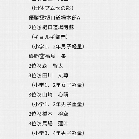
（団体プムセの部）
優勝🏆樋口道場本部A
2位🥈樋口道場阿蘇
（キョルギ部門）
（小学1、2年男子軽量）
優勝🏆福島 条
2位🥈森 啓太
3位🥉田川 丈尊
（小学1、2年女子軽量）
3位🥉山崎 心晴
（小学1、2年男子重量）
2位🥈橋本 橙空
3位🥉馬場 蓮叶
（小学3、4年男子軽量）