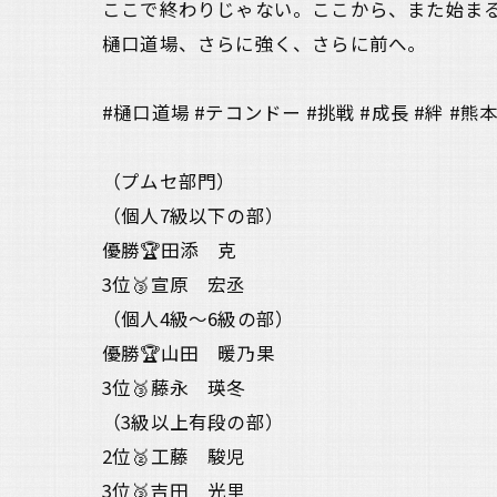
ここで終わりじゃない。ここから、また始ま
樋口道場、さらに強く、さらに前へ。
#樋口道場 #テコンドー #挑戦 #成長 #絆 #
（プムセ部門）
（個人7級以下の部）
優勝🏆田添 克
3位🥉宣原 宏丞
（個人4級〜6級の部）
優勝🏆山田 暖乃果
3位🥉藤永 瑛冬
（3級以上有段の部）
2位🥈工藤 駿児
3位🥉吉田 光里