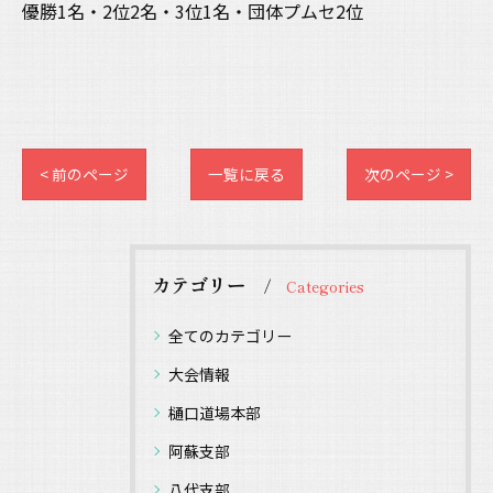
優勝1名・2位2名・3位1名・団体プムセ2位
< 前のページ
一覧に戻る
次のページ >
カテゴリー
Categories
全てのカテゴリー
大会情報
樋口道場本部
阿蘇支部
八代支部