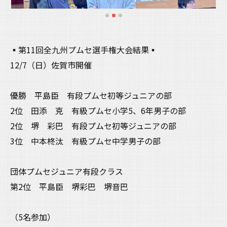
▪️第11回全九州プムセ選手権大会結果▪️
12/7（日）佐賀市開催
優勝 平島臣 有段プムセ初等ジュニアの部
2位 田添 克 有級プムセ小学5、6年男子の部
2位 堺 彩巴 有段プムセ初等ジュニアの部
3位 中本柊汰 有級プムセ中学男子の部
団体プムセジュニア有段クラス
第2位 平島臣 堺彩巴 堺音巴
（5名参加）