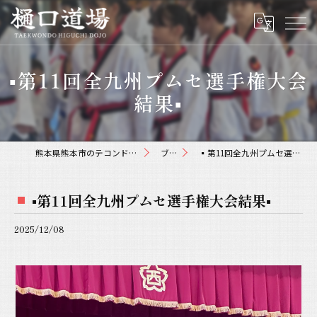
▪️第11回全九州プムセ選手権大会
結果▪️
熊本県熊本市のテコンドーなら樋口道場
ブログ
▪️第11回全九州プムセ選手権大会結果▪️
▪️第11回全九州プムセ選手権大会結果▪️
2025/12/08