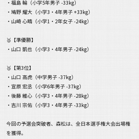
・福島 輪（小学5年男子 -33kg）
・鳩野 耀大（小学3・4年男子 +33kg）
・山崎 心晴（小学1・2年女子 -24kg）
🥈【準優勝】
・山口 凱也（小学3・4年男子 -24kg）
🥉【第3位】
・山口 高虎（中学男子 -37kg）
・宣原 宏丞（小学6年男子 -37kg）
・後藤 維心（小学3・4年男子 -28kg）
・吉川 宗佑（小学3・4年男子 -33kg）
今回の予選会突破者、森松は、全日本選手権大会出場権
を獲得。