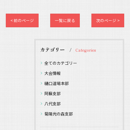
< 前のページ
一覧に戻る
次のページ >
カテゴリー
Categories
全てのカテゴリー
大会情報
樋口道場本部
阿蘇支部
八代支部
菊陽光の森支部