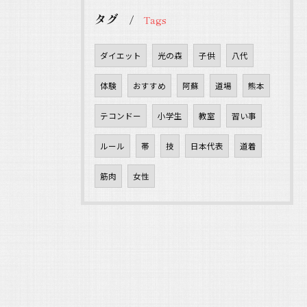
タグ
Tags
ダイエット
光の森
子供
八代
体験
おすすめ
阿蘇
道場
熊本
テコンドー
小学生
教室
習い事
ルール
帯
技
日本代表
道着
筋肉
女性