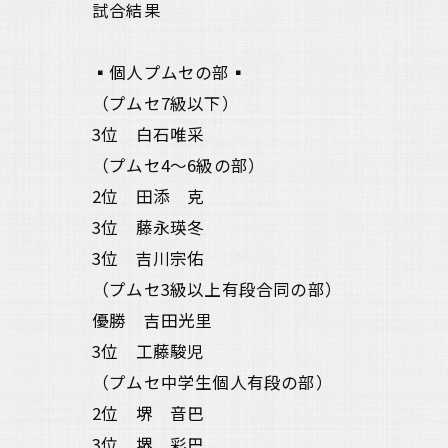
試合結果
▪️個人プムセの部▪️
（プムセ7級以下）
3位 白石唯采
（プムセ4〜6級の部）
2位 田添 克
3位 藤永瑛冬
3位 吉川宗佑
（プムセ3級以上有段合同の部）
優勝 吉田光里
3位 工藤駿児
（プムセ中学生個人有段の部）
2位 堺 音巴
3位 堺 彩巴