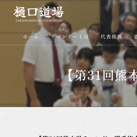
ホーム
テコンドーとは
代表挨拶
【第31回熊