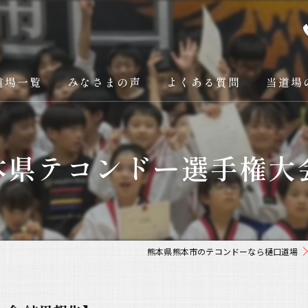
道場一覧
みなさまの声
よくある質問
当道場
樋口道場本部
大人
本県テコンドー選手権大
阿蘇支部
子供
八代支部
ダイエッ
菊陽光の森支部
礼儀
熊本県熊本市のテコンドーなら樋口道場
オリンピ