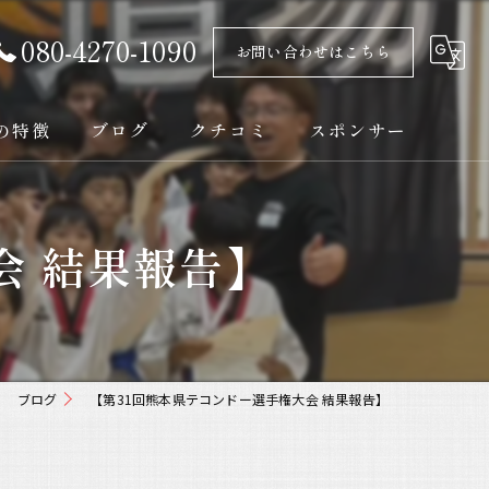
080-4270-1090
お問い合わせはこちら
の特徴
ブログ
クチコミ
スポンサー
会 結果報告】
ト
ブログ
【第31回熊本県テコンドー選手権大会 結果報告】
ック