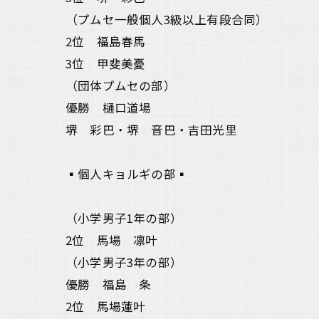
（プムセ一般個人3級以上有段合同）
2位 福島春馬
3位 甲斐美憂
（団体プムセの部）
優勝 樋口道場
堺 彩巴・堺 音巴・吉田光里
▪️個人キョルギの部▪️
（小学男子1年の部）
2位 馬場 凛叶
（小学男子3年の部）
優勝 福島 条
2位 馬場蓮叶