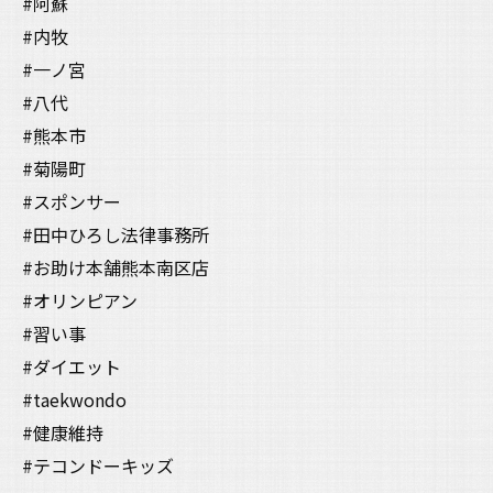
#阿蘇
#内牧
#一ノ宮
#八代
#熊本市
#菊陽町
#スポンサー
#田中ひろし法律事務所
#お助け本舗熊本南区店
#オリンピアン
#習い事
#ダイエット
#taekwondo
#健康維持
#テコンドーキッズ