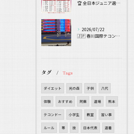
🏆 全日本ジュニア選手権大会 出場！ 🥋
2026/07/22
🇯🇵 春川国際テコンドー大会（Chuncheon Korea...
タグ
Tags
ダイエット
光の森
子供
八代
体験
おすすめ
阿蘇
道場
熊本
テコンドー
小学生
教室
習い事
ルール
帯
技
日本代表
道着