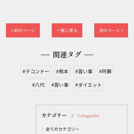
< 前のページ
一覧に戻る
次のページ >
関連タグ
#テコンドー
#熊本
#習い事
#阿蘇
#八代
#習い事
#ダイエット
カテゴリー
Categories
全てのカテゴリー