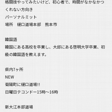
格闘技やってみたいけど、初心者で、時間がなかなかつ
くれない方向き
パーソナルミット
場所 樋口道場本部 熊本市
韓国語
韓国にある高校を卒業し、大邱にある啓明大学卒業、初
級の韓国語を教えます。
県内7ヶ所
NEW
菊陽町に樋口道場!!
日曜日テコンドー15時〜16時
新大江本部道場